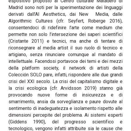
espositivo proposto al Centro culturale Matadero di
Madrid sono noti per la sperimentazione dei linguaggi
derivati dall’AI Aesthetics, dai New Media, dalle
Algorithmic Cultures (cfr. Seyfert, Roberge 2016),
consentendoci di ridefinire l’arte come medium che
permette non solo l’intersezione dei saperi scientifici
(Cristante 2011) e tecnici, ma anche di tentare di
riconsegnare al media artist il suo ruolo di tecnico e
artigiano, senza rinunciare comunque al mandato di
intellettuale. Facendosi portavoce dei temi e dei mezzi
della platform society, il network di artisti della
Colección SOLO pare, infatti, rispondere alle due grandi
crisi del XXI secolo. La crisi del capitalismo digitale e
la crisi ecologica (cfr. Arvidsson 2019) stanno già
provocando nuove forme di insicurezza e di
smarrimento, ansia da sorveglianza e paure dovute al
sentimento di inadeguatezza e isolamento rispetto alle
dimensioni percepite del problema. Ai sistemi esperti
(Giddens 1990), del progresso scientifico e
tecnologico, vengono infatti attribuite sia le cause che